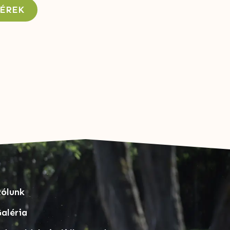
KÉREK
ólunk
aléria