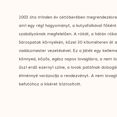
2003 óta minden év októberében megrendezésre k
ami egy régi hagyományt, a kutyafalkával főként 
szabályoknak megfelelően. A rókát, a hátán rókafa
Sárospatak környékén, közel 30 kilométeren át a
vadászmester vezetésével. Ez a játék egy kellem
könnyed, közös, egész napos lovaglásra, a nem l
őszi erdő ezernyi színe, a lovak patáinak dobogá
élménnyé varázsolja a rendezvényt. A nem lovag
befutóhoz a kíséret biztosított.