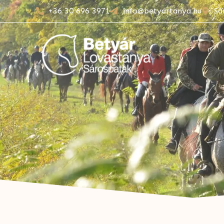
+36 30 696 3971
info@betyartanya.hu
Sá