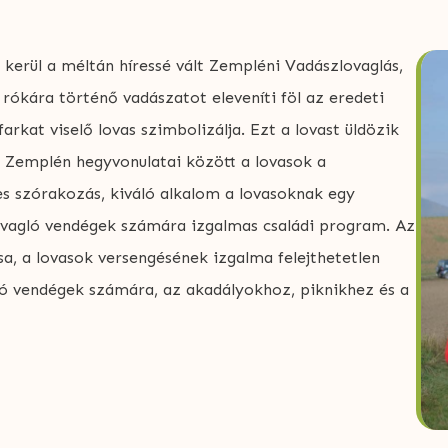
erül a méltán híressé vált Zempléni Vadászlovaglás,
rókára történő vadászatot eleveníti föl az eredeti
rkat viselő lovas szimbolizálja. Ezt a lovast üldözik
 Zemplén hegyvonulatai között a lovasok a
es szórakozás, kiváló alkalom a lovasoknak egy
ovagló vendégek számára izgalmas családi program. Az
sa, a lovasok versengésének izgalma felejthetetlen
ló vendégek számára, az akadályokhoz, piknikhez és a