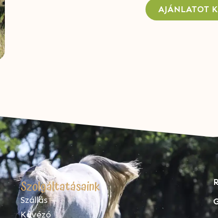
AJÁNLATOT 
R
Szolgáltatásaink
Szállás
G
Kávézó