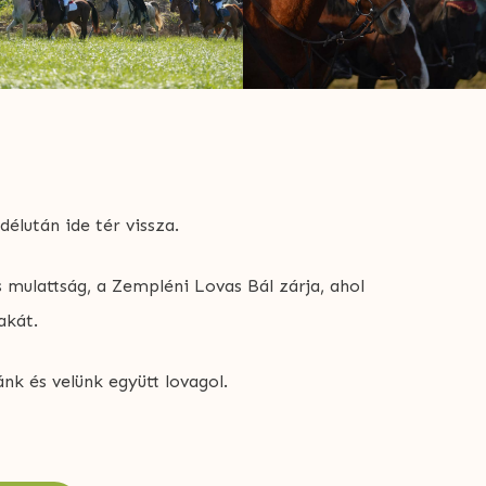
lután ide tér vissza.
 mulattság, a Zempléni Lovas Bál zárja, ahol
akát.
k és velünk együtt lovagol.