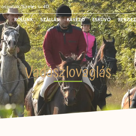
rospatak, Szeles u. 40.
RÓLUNK
SZÁLLÁS
KÁVÉZÓ
ESKÜVŐ
RENDE
Vadászlovaglás