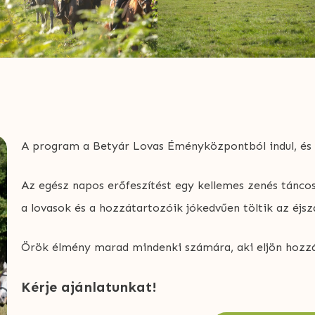
A program a Betyár Lovas Éményközpontból indul, és dé
Az egész napos erőfeszítést egy kellemes zenés táncos
a lovasok és a hozzátartozóik jókedvűen töltik az éjsz
Örök élmény marad mindenki számára, aki eljön hozzán
Kérje ajánlatunkat!