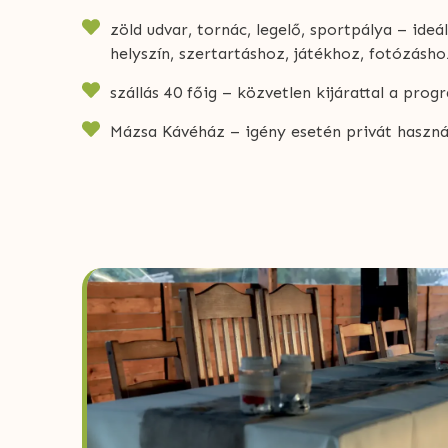
zöld udvar, tornác, legelő, sportpálya – ideá
helyszín, szertartáshoz, játékhoz, fotózásho
szállás 40 főig – közvetlen kijárattal a pro
Mázsa Kávéház – igény esetén privát használ