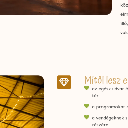
köz
élm
ill
vál
Mitől lesz e
az egész udvar é
tér
a programokat a
a vendégeknek sz
részére