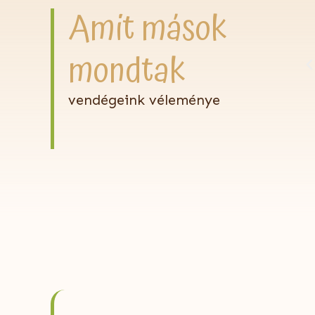
Amit mások
hol nem kellett igazodnunk semmihez, mégis minden
mondtak
elyén volt.”
vendégeink véleménye