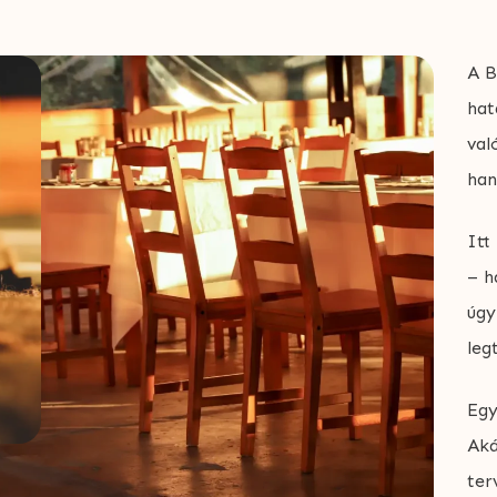
A B
hat
val
han
Itt
– h
úgy
leg
Egy
Aká
ter