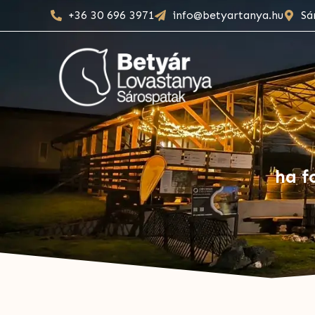
+36 30 696 3971
info@betyartanya.hu
Sá
ha f