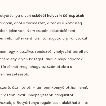
etyártanya olyan
esküvői helyszín Sárospatak
árában, ahol a természet, a tér és a közösség
óban jelen van. Nem csupán dekorációként,
em élő háttérként, ami támogatja a pillanatokat.
 nem egy klasszikus rendezvényhelyszínt béreltek
anem egy olyan közeget, ahol a nagy napotok
 történhet meg, ahogy az számotokra a
természetesebb.
szerű, őszinte tér – amiben könnyű otthon lenni.
r lazább, akár ünnepélyesebb hangulatot
veztek, a Betyártanya rugalmasan alakítható – és