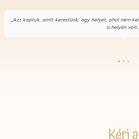
„Nem akartunk túl sokat – csak azt, hogy együtt lehe
Kérj a