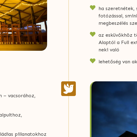
ha szeretnétek, 
fotózással, smi
megbeszélés szer
az esküvőkhöz t
Alaptól a Full e
neki való
lehetőség van ak
ín – vacsorához,
alpulthoz,
ládias pillanatokhoz