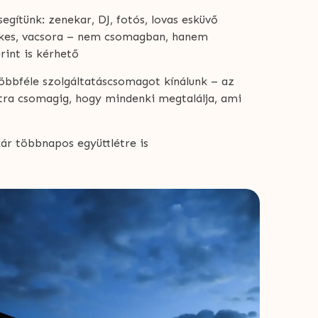
segítünk: zenekar, DJ, fotós, lovas esküvő
nkes, vacsora – nem csomagban, hanem
int is kérhető
öbbféle szolgáltatáscsomagot kínálunk – az
xtra csomagig, hogy mindenki megtalálja, ami
ár többnapos együttlétre is