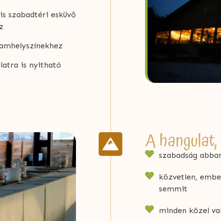
lis szabadtéri esküvő
z
gramhelyszínekhez
atra is nyitható
A hangulat
szabadság abban
közvetlen, embe
semmit
minden közel v