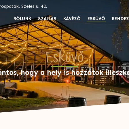
rospatak, Szeles u. 40.
RÓLUNK
SZÁLLÁS
KÁVÉZÓ
ESKÜVŐ
RENDE
Esküvő
ontos, hogy a hely is hozzátok illeszk