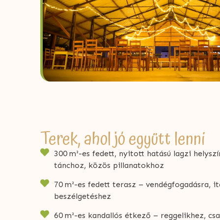
Terek, ahol jó együtt lenni
300 m²-es fedett, nyitott hatású lagzi helysz
tánchoz, közös pillanatokhoz
70 m²-es fedett terasz – vendégfogadásra, it
beszélgetéshez
60 m²-es kandallós étkező – reggelikhez, csa